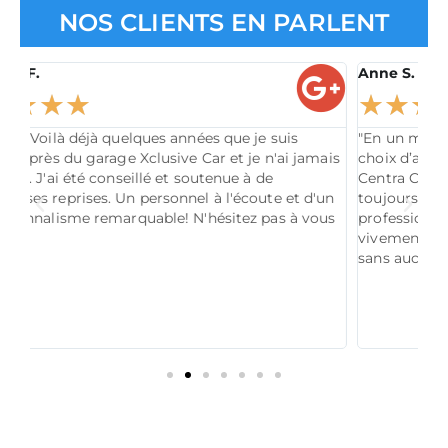
NOS CLIENTS EN PARLENT
Anne S.
☆
☆
☆
☆
☆
s années que je suis
"En un mot : RAVIE. Je ne regrett
usive Car et je n'ai jamais
choix d’avoir acheté mon nouveau 
 et soutenue à de
Centra Car à Liège avec MR Richter. 
sonnel à l'écoute et d'un
toujours TRÈS disponible, à l’écoute
ble! N'hésitez pas à vous
professionnel et super sympa 😉 
vivement, le meilleur rapport qualit
sans aucun doute."